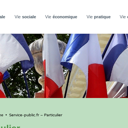
ale
Vie
sociale
Vie
économique
Vie
pratique
Vie
ne
•
Service-public.fr – Particulier