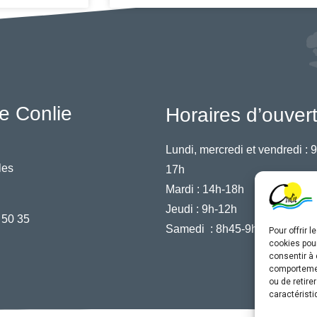
e Conlie
Horaires d’ouver
Lundi, mercredi et vendredi :
9
les
17h
Mardi :
14h-18h
Jeudi :
9h-12h
 50 35
Samedi :
8h45-9h45
Pour offrir 
cookies pour
consentir à 
comportement
ou de retire
caractéristi