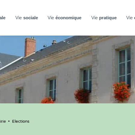
ale
Vie
sociale
Vie
économique
Vie
pratique
Vie
rie
•
Elections