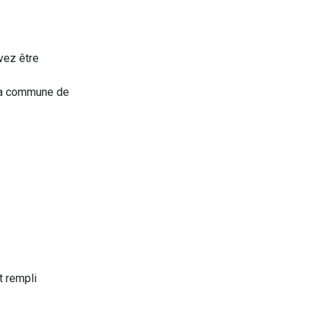
vez être
 la commune de
t rempli