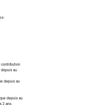
tes:
contribution
) depuis au
ue depuis au
ique depuis au
s 2 ans.