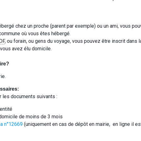
ébergé chez un proche (parent par exemple) ou un ami, vous pou
a commune où vous êtes hébergé.
DF
, ou forain, ou gens du voyage, vous pouvez être inscrit dans
 vous avez élu domicile.
ire?
ie.
saires:
r les documents suivants :
dentité
e domicile de moins de 3 mois
fa n°12669
(uniquement en cas de dépôt en mairie, en ligne il es