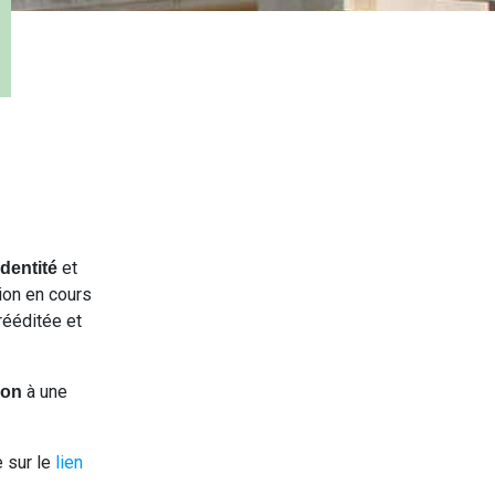
et
dentité
tion en cours
rééditée et
à une
ion
e sur le
lien