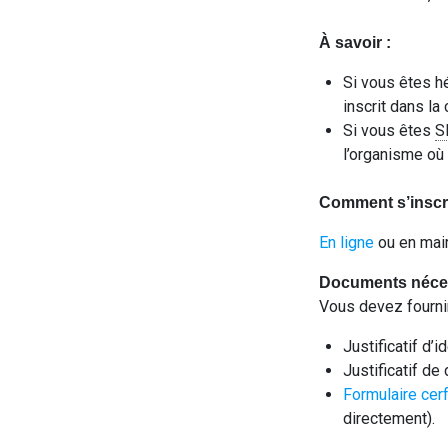
À savoir :
Si vous êtes h
inscrit dans l
Si vous êtes
S
l’organisme où
Comment s’inscr
En ligne
ou en mair
Documents néces
Vous devez fourni
Justificatif d’i
Justificatif d
Formulaire cer
directement).