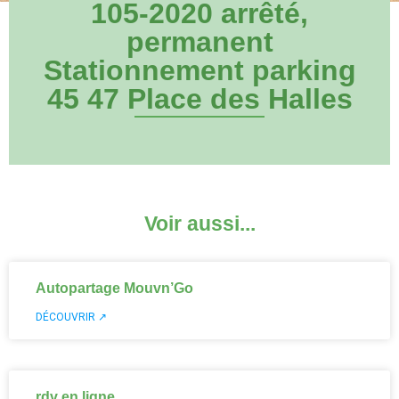
105-2020 arrêté‚
permanent
Stationnement parking
45 47 Place des Halles
Voir aussi...
Autopartage Mouvn’Go
DÉCOUVRIR ↗
rdv en ligne