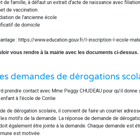
et de famille, à défaut un extrait d’acte de naissance avec filiatio
net de vaccination
adiation de l’ancienne école
ificatif de domicile
antage : https://www.education.gouv.fr/l-inscription-l-ecole-ma
uloir vous rendre à la mairie avec les documents ci-dessus.
es demandes de dérogations scola
rd prendre contact avec Mme Peggy CHUDEAU pour qu’il donne 
 enfant à l’école de Conlie
e de dérogation scolaire, il convient de faire un courrier adres
t les motifs de la demande. La réponse de demande de dérogatio
doit également être jointe à la demande. Chaque demande est étu
mmune est motivée.