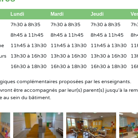
Lundi
Mardi
Jeudi
Ve
7h30 à 8h35
7h30 à 8h35
7h30 à 8h35
7h
8h45 à 11h45
8h45 à 11h45
8h45 à 11h45
8h
ne
11h45 à 13h30
11h45 à 13h30
11h45 à 13h30
11
urs
13h30 à 16h30
13h30 à 16h30
13h30 à 16h30
13
16h30 à 18h30
16h30 à 18h30
16h30 à 18h30
16
giques complémentaires proposées par les enseignants.
vront être accompagnés par leur(s) parent(s) jusqu’à la rem
re au sein du bâtiment.