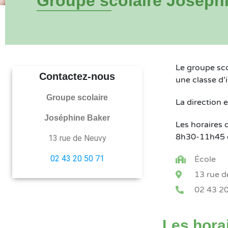
Groupe scolaire Joséph
Le groupe sco
Contactez-nous
une classe d’
Groupe scolaire
La direction
Joséphine Baker
Les horaires d
8h30-11h45 
13 rue de Neuvy
02 43 20 50 71
École
13 rue 
02 43 20
Les hora