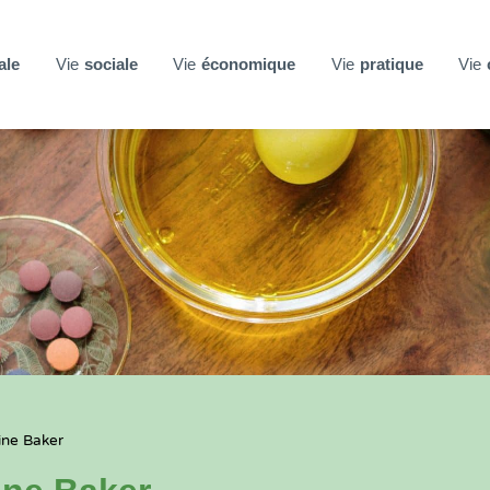
ale
Vie
sociale
Vie
économique
Vie
pratique
Vie
ine Baker