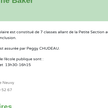
ine Baker
laire est constitué de 7 classes allant de la Petite Section
inclusion.
 est assurée par Peggy CHUDEAU.
e l’école publique sont :
et 13h30-16h15
de Neuvy
 52 67
ires