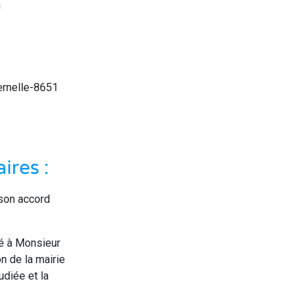
n
ternelle-8651
ires :
son accord
sé à Monsieur
n de la mairie
diée et la