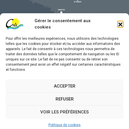
Gérer le consentement aux
cookies
Pour offrir les meilleures expériences, nous utilisons des technologies
telles que les cookies pour stocker et/ou accéder aux informations des
appareils. Le fait de consentir à ces technologies nous permettra de
traiter des données telles que le comportement de navigation ou les ID
uniques sur ce site. Le fait de ne pas consentir ou de retirer son
Mentions légales
consentement peut avoir un effet négatif sur certaines caractéristiques
et fonctions.
Confidentialité
Traitement de données personnelles
ACCEPTER
Accessibilité
REFUSER
Plan du site
VOIR LES PRÉFÉRENCES
Propulsé par
(sites internet de collectivités &
Utopia
GRC/GRU)
Politique de cookies