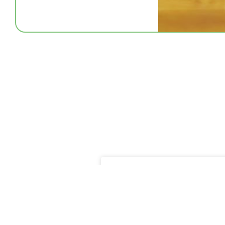
Autopartage Mouvn’Go
DÉCOUVRIR ↗