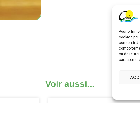
Pour offrir 
cookies pour
consentir à 
comportement
ou de retire
caractéristi
ACC
Voir aussi...
rdv en ligne
DÉCOUVRIR ↗