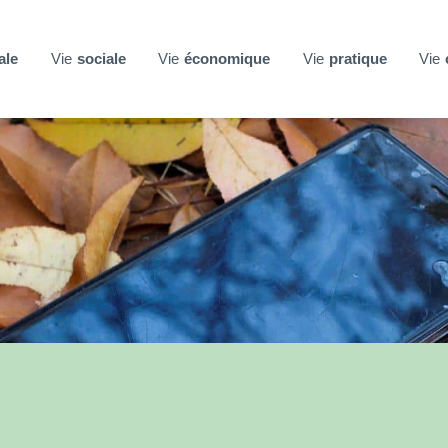
ale
Vie
sociale
Vie
économique
Vie
pratique
Vie