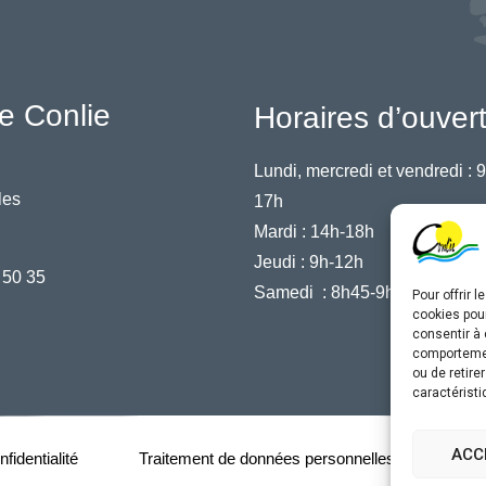
e Conlie
Horaires d’ouver
Lundi, mercredi et vendredi :
9
les
17h
Mardi :
14h-18h
Jeudi :
9h-12h
 50 35
Samedi :
8h45-9h45
Pour offrir 
cookies pour
consentir à 
comportement
ou de retire
caractéristi
ACC
fidentialité
Traitement de données personnelles
Acce