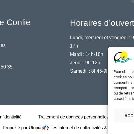
e Conlie
Horaires d’ouver
Lundi, mercredi et vendredi :
9
les
17h
Mardi :
14h-18h
Jeudi :
9h-12h
 50 35
Samedi :
8h45-9h45
Pour offrir 
cookies pour
consentir à 
comportement
ou de retire
caractéristi
ACC
fidentialité
Traitement de données personnelles
Acce
Propulsé par Utopia
(sites internet de collectivités & GRC/GRU)