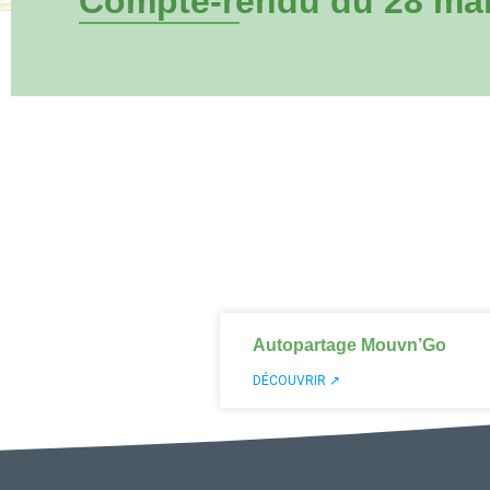
Compte-rendu du 28 ma
Autopartage Mouvn’Go
DÉCOUVRIR ↗