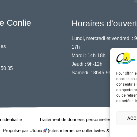
e Conlie
Horaires d’ouver
Lundi, mercredi et vendredi :
9
les
17h
Mardi :
14h-18h
Jeudi :
9h-12h
 50 35
Samedi :
8h45-9h45
Pour offrir 
cookies pour
consentir à 
comportement
ou de retire
caractéristi
ACC
fidentialité
Traitement de données personnelles
Acce
Propulsé par Utopia
(sites internet de collectivités & GRC/GRU)