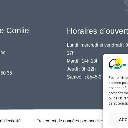
e Conlie
Horaires d’ouver
Lundi, mercredi et vendredi :
9
les
17h
Mardi :
14h-18h
Jeudi :
9h-12h
 50 35
Samedi :
8h45-9h45
Pour offrir 
cookies pour
consentir à 
comportement
ou de retire
caractéristi
ACC
fidentialité
Traitement de données personnelles
Acce