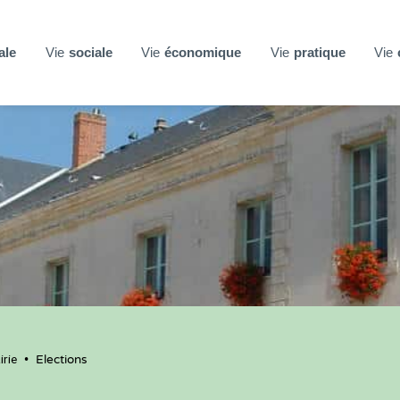
ale
Vie
sociale
Vie
économique
Vie
pratique
Vie
rie
•
Elections