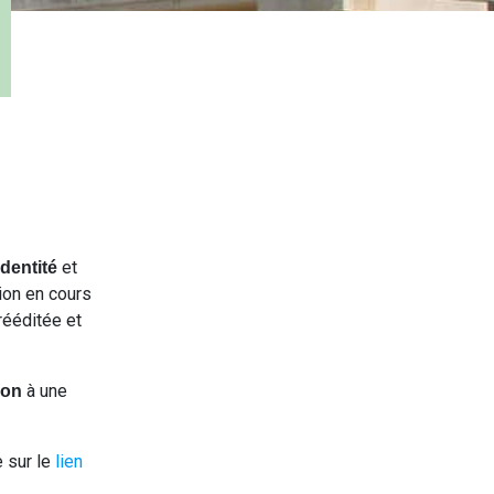
et
dentité
tion en cours
rééditée et
à une
ion
e sur le
lien