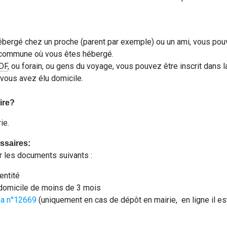
ébergé chez un proche (parent par exemple) ou un ami, vous pou
a commune où vous êtes hébergé.
DF
, ou forain, ou gens du voyage, vous pouvez être inscrit dans
 vous avez élu domicile.
ire?
ie.
saires:
r les documents suivants :
dentité
e domicile de moins de 3 mois
fa n°12669
(uniquement en cas de dépôt en mairie, en ligne il es