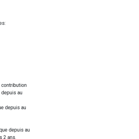
tes:
contribution
) depuis au
ue depuis au
ique depuis au
s 2 ans.