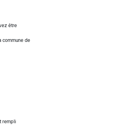
vez être
 la commune de
t rempli