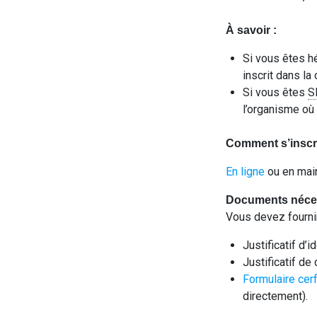
À savoir :
Si vous êtes h
inscrit dans l
Si vous êtes
S
l’organisme où
Comment s’inscr
En ligne
ou en mair
Documents néces
Vous devez fourni
Justificatif d’i
Justificatif d
Formulaire cer
directement).