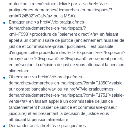
mutuel ou titre exécutoire délivré par la <a href="/vie-
pratique/mes-demarches/demarches-en-mairie/pacs/?
xml=R24582">Caf</a> ou la MSA).
Engager une <a href="/vie-pratique/mes-
demarches/demarches-en-mairie/pacs/?
xml=F998">procédure de "paiement direct"</a> en faisant
appel à un commissaire de justice (anciennement huissier de
justice et commissaire-priseur judiciaire). Il est possible
d'engager cette procédure dès le 1<Exposant>er</Exposant>
impayé ou le 1<Exposant>er</Exposant> versement partiel,
en présentant la décision de justice vous attribuant la pension
alimentaire.
Obtenir une <a href="/vie-pratique/mes-
demarches/demarches-en-mairie/pacs/?xml=F1850">saisie
sur compte bancaire</a> ou <a href="/vie-pratique/mes-
demarches/demarches-en-mairie/pacs/?xml=F1751">saisie-
vente</a> en faisant appel à un commissaire de justice
(anciennement huissier de justice et commissaire-priseur
judiciaire) et en présentant la décision de justice vous
attribuant la pension alimentaire
Demander au <a href="/vie-pratique/mes-