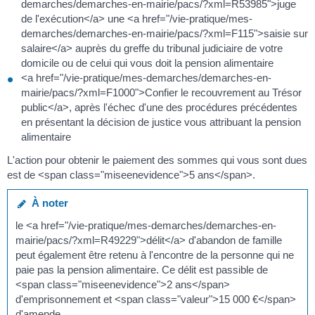
demarches/demarches-en-mairie/pacs/?xml=R53985">juge
de l'exécution</a> une <a href="/vie-pratique/mes-
demarches/demarches-en-mairie/pacs/?xml=F115">saisie sur
salaire</a> auprès du greffe du tribunal judiciaire de votre
domicile ou de celui qui vous doit la pension alimentaire
<a href="/vie-pratique/mes-demarches/demarches-en-
mairie/pacs/?xml=F1000">Confier le recouvrement au Trésor
public</a>, après l'échec d'une des procédures précédentes
en présentant la décision de justice vous attribuant la pension
alimentaire
L'action pour obtenir le paiement des sommes qui vous sont dues
est de <span class="miseenevidence">5 ans</span>.
À noter
le <a href="/vie-pratique/mes-demarches/demarches-en-
mairie/pacs/?xml=R49229">délit</a> d'abandon de famille
peut également être retenu à l'encontre de la personne qui ne
paie pas la pension alimentaire. Ce délit est passible de
<span class="miseenevidence">2 ans</span>
d'emprisonnement et <span class="valeur">15 000 €</span>
d'amende.