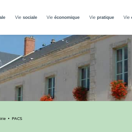
ale
Vie
sociale
Vie
économique
Vie
pratique
Vie
rie
•
PACS