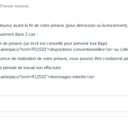
 (Premier ministre)
yeur avant la fin de votre préavis (pour démission ou licenciement)
quement dans 2 cas :
e préavis (un écrit est conseillé pour prévenir tout litige)
rie/pacs/?xml=R51533">dispositions conventionnelles</a> ou collec
bsence de réalisation de votre préavis, vous pouvez être condamné par
 période de travail non effectuée
mairie/pacs/?xml=R12532">dommages-intérêts</a>