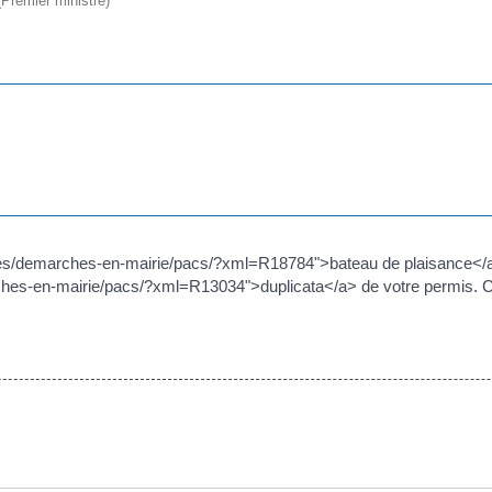
 (Premier ministre)
hes/demarches-en-mairie/pacs/?xml=R18784">bateau de plaisance</a
es-en-mairie/pacs/?xml=R13034">duplicata</a> de votre permis. Ce