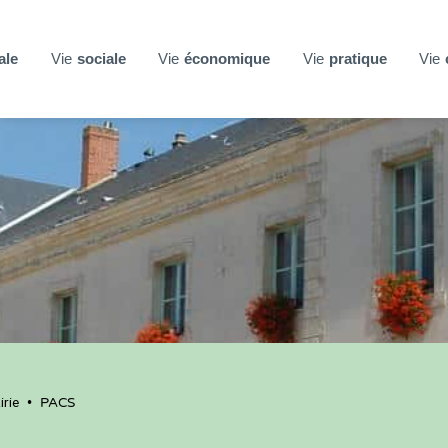
ale
Vie
sociale
Vie
économique
Vie
pratique
Vie
rie
•
PACS