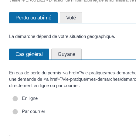
Vérifié le 17/08/2021 - Direction de l'information légale et administrative
Perdu ou abîmé
Volé
La démarche dépend de votre situation géographique.
Cas général
Guyane
En cas de perte du permis <a href="/vie-pratique/mes-demarc
une demande de <a href="/vie-pratique/mes-demarches/demarch
directement en ligne ou par courrier.
En ligne
Par courrier