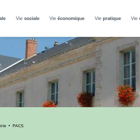
ale
Vie
sociale
Vie
économique
Vie
pratique
Vie
rie
•
PACS