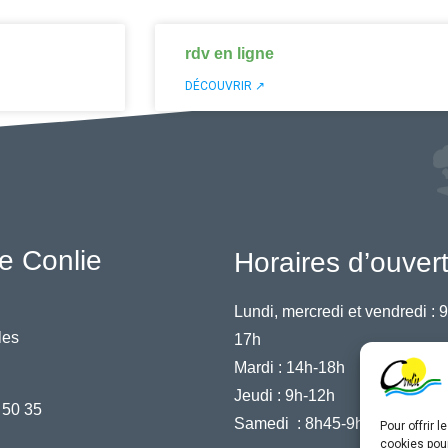
rdv en ligne
DÉCOUVRIR ↗
e Conlie
Horaires d’ouver
Lundi, mercredi et vendredi :
9
les
17h
Mardi :
14h-18h
Jeudi :
9h-12h
 50 35
Samedi :
8h45-9h45
Pour offrir 
cookies pour