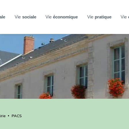
ale
Vie
sociale
Vie
économique
Vie
pratique
Vie
rie
•
PACS