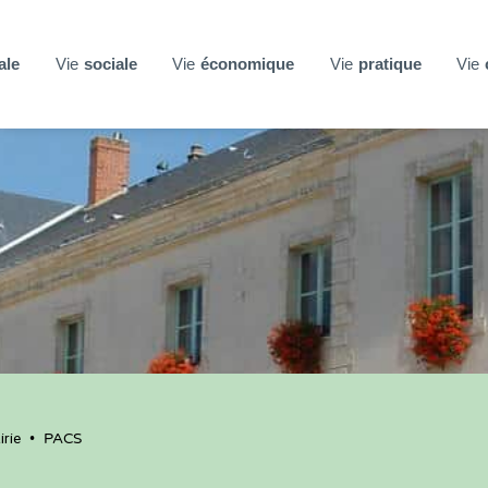
ale
Vie
sociale
Vie
économique
Vie
pratique
Vie
rie
•
PACS