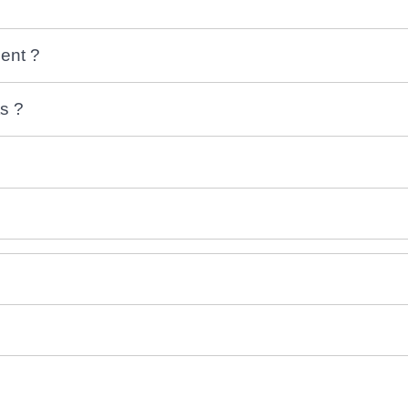
ent ?
ts ?