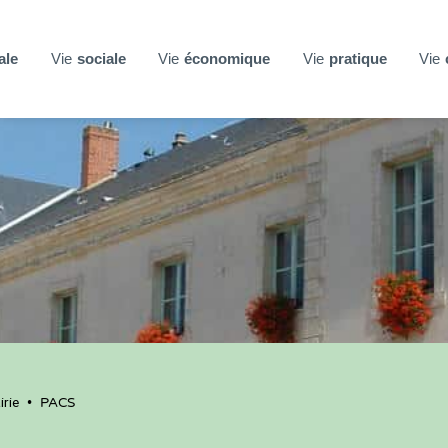
ale
Vie
sociale
Vie
économique
Vie
pratique
Vie
rie
•
PACS