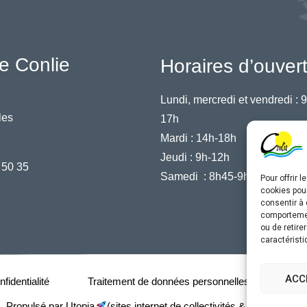
e Conlie
Horaires d’ouver
Lundi, mercredi et vendredi :
9
les
17h
Mardi :
14h-18h
Jeudi :
9h-12h
 50 35
Samedi :
8h45-9h45
Pour offrir 
cookies pour
consentir à 
comportement
ou de retire
caractéristi
ACC
fidentialité
Traitement de données personnelles
Acce
Propulsé par Utopia
(sites internet de collectivités & GRC/GRU)