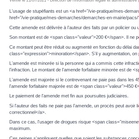
Vérifié le 21/07/2021 - Direction de l'information légale et administrative
L'usage de stupéfiants est un <a href="/vie-pratique/mes-dema
href="/vie-pratique/mes-demarches/demarches-en-mairie/pacs/
Cette amende est délivrée à l'auteur des faits par un policier o
Son montant est de <span class="valeur">200 €</span>. Il ne peu
Ce montant peut être réduit ou augmenté en fonction du délai dans
class="expression">minoration</span>. S'il y augmentation, on
L'amende est minorée si la personne qui a commis cette infraction
l'infraction. Le montant de l'amende forfaitaire minorée est de 
L'amende est majorée si le contrevenant ne paie pas dans les 45 jo
l'amende forfaitaire majorée est de <span class="valeur">450 €
Le paiement de l'amende met fin aux poursuites judiciaires.
Si l'auteur des faits ne paie pas l'amende, un procès peut avo
correctionnel</a>.
Dans ce cas, l'usager de drogues risque <span class="miseen
maximum.
Ces peines s'appliquent quelles que soient les substances conce