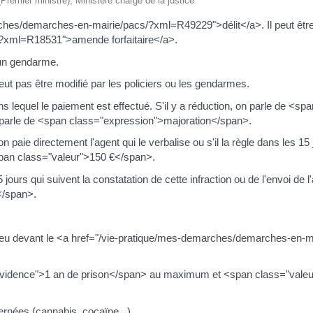
 (Premier ministre), Ministère chargé de la justice
rches/demarches-en-mairie/pacs/?xml=R49229">délit</a>. Il peut être
?xml=R18531">amende forfaitaire</a>.
u un gendarme.
t pas être modifié par les policiers ou les gendarmes.
 lequel le paiement est effectué. S'il y a réduction, on parle de <spa
 parle de <span class="expression">majoration</span>.
 paie directement l'agent qui le verbalise ou s'il la règle dans les 15
<span class="valeur">150 €</span>.
urs qui suivent la constatation de cette infraction ou de l'envoi de l'
</span>.
ir lieu devant le <a href="/vie-pratique/mes-demarches/demarches-en-
evidence">1 an de prison</span> au maximum et <span class="vale
rnées (cannabis, cocaïne...).