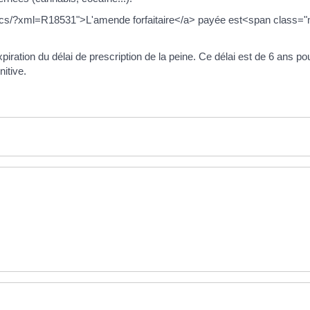
cs/?xml=R18531">L'amende forfaitaire</a> payée est<span class="m
xpiration du délai de prescription de la peine. Ce délai est de 6 ans pou
itive.