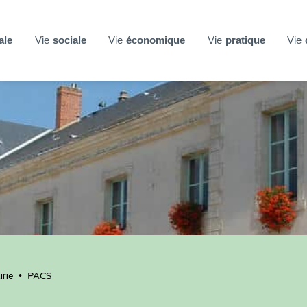
ale
Vie
sociale
Vie
économique
Vie
pratique
Vie
rie
•
PACS