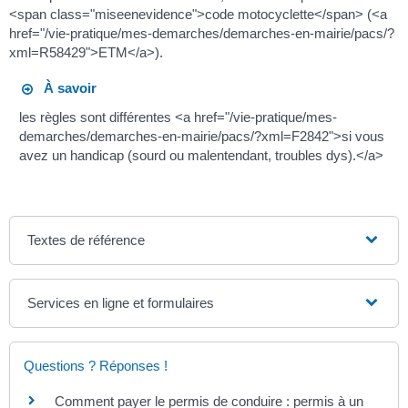
<span class="miseenevidence">code motocyclette</span> (<a
href="/vie-pratique/mes-demarches/demarches-en-mairie/pacs/?
xml=R58429">ETM</a>).
À savoir
les règles sont différentes <a href="/vie-pratique/mes-
demarches/demarches-en-mairie/pacs/?xml=F2842">si vous
avez un handicap (sourd ou malentendant, troubles dys).</a>
Textes de référence
Services en ligne et formulaires
Questions ? Réponses !
Comment payer le permis de conduire : permis à un