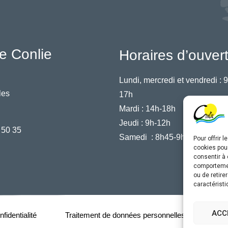
e Conlie
Horaires d’ouver
Lundi, mercredi et vendredi :
9
les
17h
Mardi :
14h-18h
Jeudi :
9h-12h
 50 35
Samedi :
8h45-9h45
Pour offrir 
cookies pour
consentir à 
comportement
ou de retire
caractéristi
ACC
fidentialité
Traitement de données personnelles
Acce