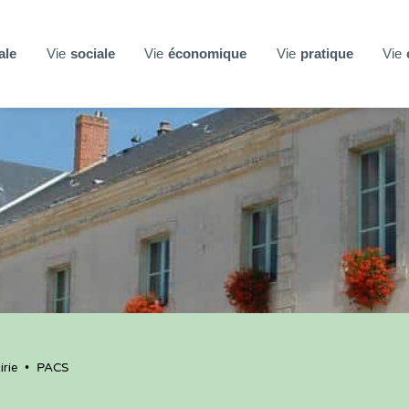
ale
Vie
sociale
Vie
économique
Vie
pratique
Vie
rie
•
PACS