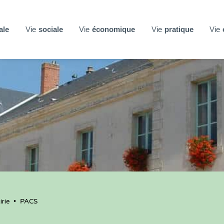
ale
Vie
sociale
Vie
économique
Vie
pratique
Vie
rie
•
PACS