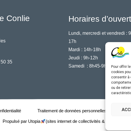
e Conlie
Horaires d’ouver
Lundi, mercredi et vendredi :
9
les
17h
Mardi :
14h-18h
Jeudi :
9h-12h
 50 35
Samedi :
8h45-9h45
Pour offrir 
cookies pour
consentir à 
comportement
ou de retire
caractéristi
ACC
fidentialité
Traitement de données personnelles
Acce
Propulsé par Utopia
(sites internet de collectivités & GRC/GRU)