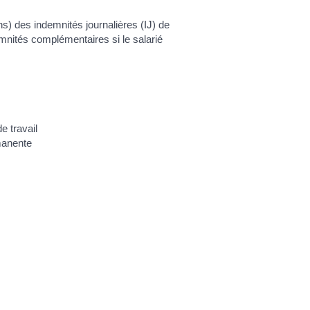
ons) des indemnités journalières (IJ) de
mnités complémentaires si le salarié
e travail
manente