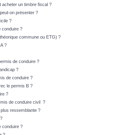
acheter un timbre fiscal ?
 peut-on présenter ?
cile ?
 conduire ?
e théorique commune ou ETG) ?
 A ?
permis de conduire ?
andicap ?
mis de conduire ?
ec le permis B ?
re ?
mis de conduire civil ?
t plus ressemblante ?
 ?
e conduire ?
e ?