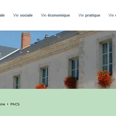
ale
Vie
sociale
Vie
économique
Vie
pratique
Vie
rie
•
PACS