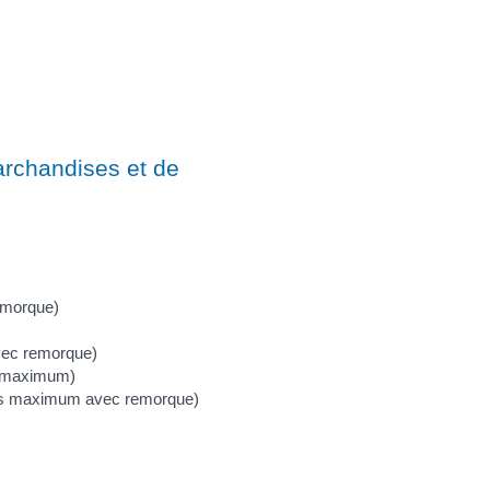
archandises et de
remorque)
vec remorque)
s maximum)
rs maximum avec remorque)