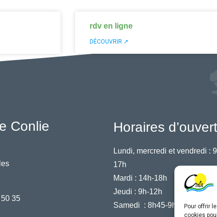
rdv en ligne
DÉCOUVRIR ↗
e Conlie
Horaires d’ouver
Lundi, mercredi et vendredi :
9
les
17h
Mardi :
14h-18h
Jeudi :
9h-12h
 50 35
Samedi :
8h45-9h45
Pour offrir 
cookies pour