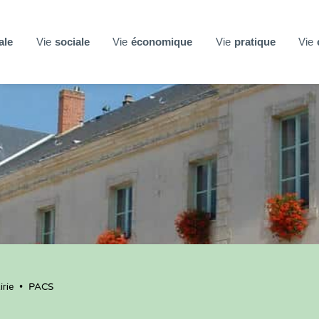
ale
Vie
sociale
Vie
économique
Vie
pratique
Vie
rie
•
PACS