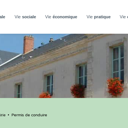
ale
Vie
sociale
Vie
économique
Vie
pratique
Vie
rie
•
Permis de conduire