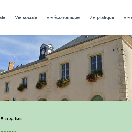
ale
Vie
sociale
Vie
économique
Vie
pratique
Vie
 Entreprises