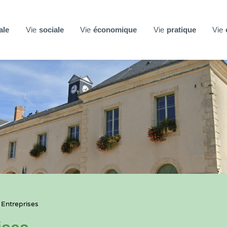
ale
Vie
sociale
Vie
économique
Vie
pratique
Vie
 Entreprises