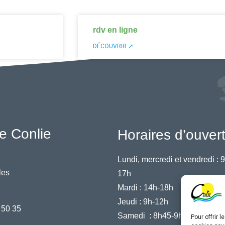
rdv en ligne
DÉCOUVRIR ↗
e Conlie
Horaires d’ouver
Lundi, mercredi et vendredi :
9
les
17h
Mardi :
14h-18h
Jeudi :
9h-12h
 50 35
Samedi :
8h45-9h45
Pour offrir 