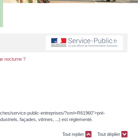
ge nocturne ?
marches/service-public-entreprises/?xml=R61960">pré-
riels, façades, vitrines, ...) est réglementé.
Tout replier
Tout déplier