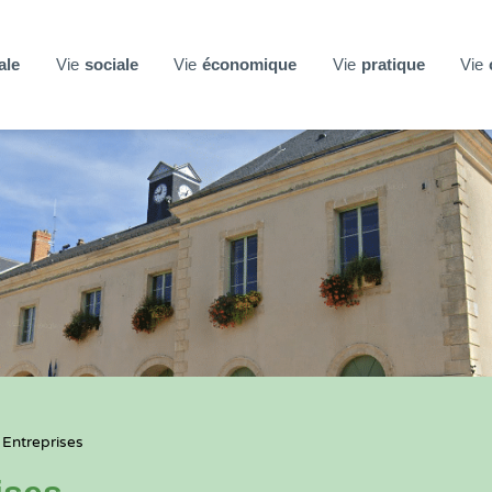
ale
Vie
sociale
Vie
économique
Vie
pratique
Vie
 Entreprises