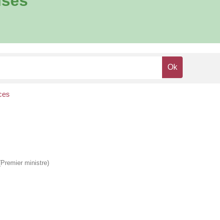
ises
ces
 (Premier ministre)