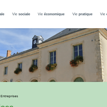
ale
Vie
sociale
Vie
économique
Vie
pratique
Vie
 Entreprises