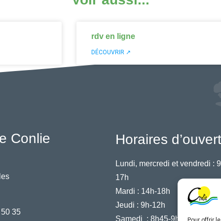
rdv en ligne
DÉCOUVRIR ↗
e Conlie
Horaires d’ouver
Lundi, mercredi et vendredi :
9
les
17h
Mardi :
14h-18h
Jeudi :
9h-12h
 50 35
Samedi :
8h45-9h45
Pour offrir 