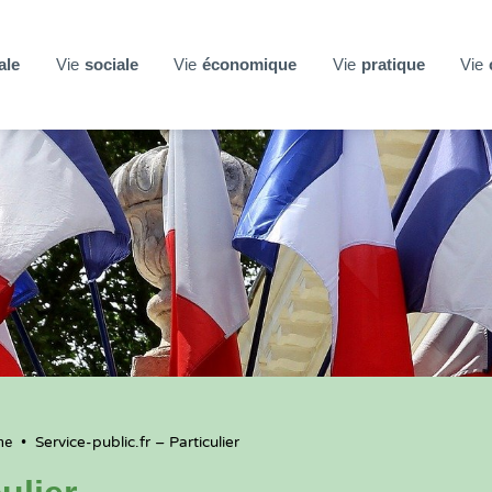
ale
Vie
sociale
Vie
économique
Vie
pratique
Vie
ne
•
Service-public.fr – Particulier