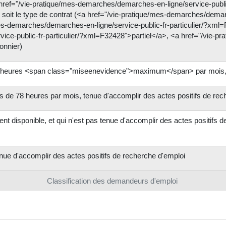
ref="/vie-pratique/mes-demarches/demarches-en-ligne/service-public
 soit le type de contrat (<a href="/vie-pratique/mes-demarches/demarc
-demarches/demarches-en-ligne/service-public-fr-particulier/?xml=
ce-public-fr-particulier/?xml=F32428">partiel</a>, <a href="/vie-pr
onnier)
78 heures <span class="miseenevidence">maximum</span> par mois, t
us de 78 heures par mois, tenue d'accomplir des actes positifs de rec
t disponible, et qui n'est pas tenue d'accomplir des actes positifs 
nue d'accomplir des actes positifs de recherche d'emploi
Classification des demandeurs d'emploi