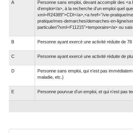
A
Personne sans emploi, devant accomplir des <a h
d'emploi</a>, à la recherche d'un emploi quel que
xml=R24389">CDI</a>,<a href="/vie-pratique/mes
pratique/mes-demarches/demarches-en-ligne/servi
particulier/?xml=F11215">temporaire</a> ou sais
B
Personne ayant exercé une activité réduite de 
C
Personne ayant exercé une activité réduite de pl
D
Personne sans emploi, qui n'est pas immédiatemen
maladie, etc.)
E
Personne pourvue d'un emploi, et qui n'est pas te