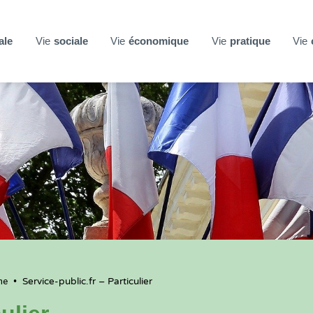
ale
Vie
sociale
Vie
économique
Vie
pratique
Vie
ne
•
Service-public.fr – Particulier