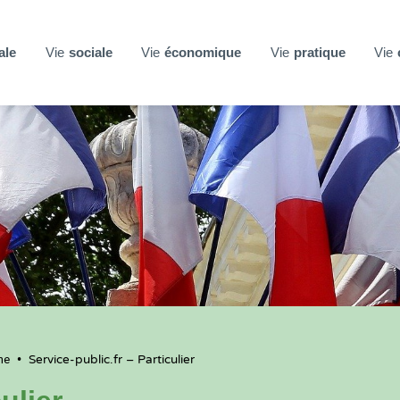
ale
Vie
sociale
Vie
économique
Vie
pratique
Vie
ne
•
Service-public.fr – Particulier