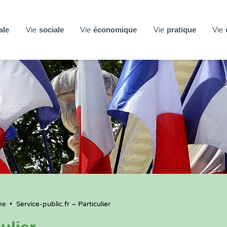
ale
Vie
sociale
Vie
économique
Vie
pratique
Vie
ne
•
Service-public.fr – Particulier