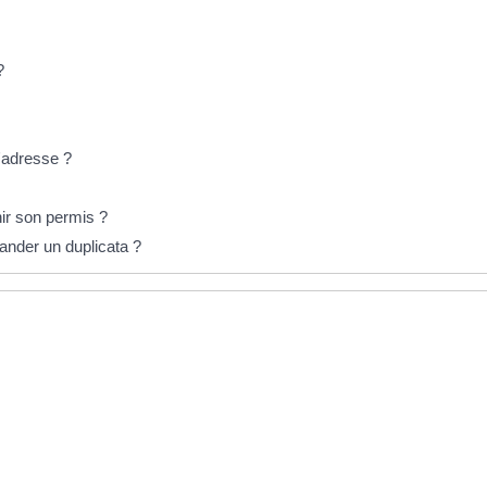
?
d'adresse ?
r son permis ?
nder un duplicata ?