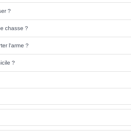
ser ?
de chasse ?
ter l'arme ?
cile ?