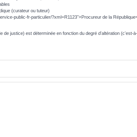
tables
ique (curateur ou tuteur)
vice-public-fr-particulier/?xml=R1123">Procureur de la République</
e de justice) est déterminée en fonction du degré d'altération (c'est-à