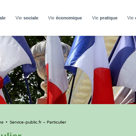
ale
Vie
sociale
Vie
économique
Vie
pratique
Vie
ne
•
Service-public.fr – Particulier