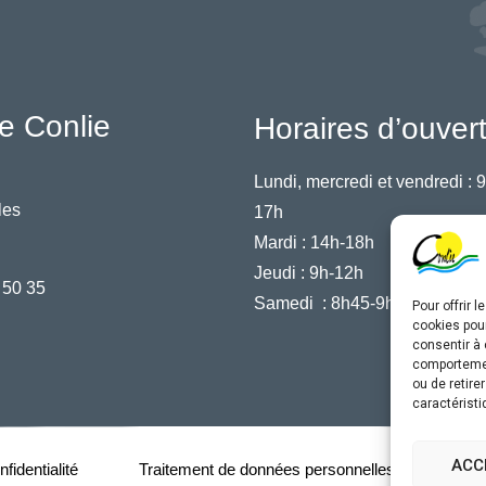
e Conlie
Horaires d’ouver
Lundi, mercredi et vendredi :
9
les
17h
Mardi :
14h-18h
Jeudi :
9h-12h
 50 35
Samedi :
8h45-9h45
Pour offrir 
cookies pour
consentir à 
comportement
ou de retire
caractéristi
ACC
fidentialité
Traitement de données personnelles
Acce