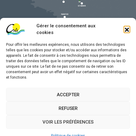
Gérer le consentement aux
cookies
Pour offrir les meilleures expériences, nous utilisons des technologies
telles que les cookies pour stocker et/ou accéder aux informations des
appareils. Le fait de consentir à ces technologies nous permettra de
traiter des données telles que le comportement de navigation ou les ID
uniques sur ce site. Le fait de ne pas consentir ou de retirer son
Mentions légales
consentement peut avoir un effet négatif sur certaines caractéristiques
et fonctions.
Confidentialité
Traitement de données personnelles
ACCEPTER
Accessibilité
REFUSER
Plan du site
VOIR LES PRÉFÉRENCES
Propulsé par
(sites internet de collectivités &
Utopia
GRC/GRU)
Politique de cookies