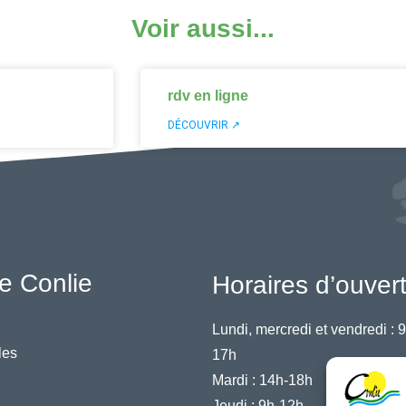
Voir aussi...
rdv en ligne
DÉCOUVRIR ↗
e Conlie
Horaires d’ouver
Lundi, mercredi et vendredi :
9
les
17h
Mardi :
14h-18h
Jeudi :
9h-12h