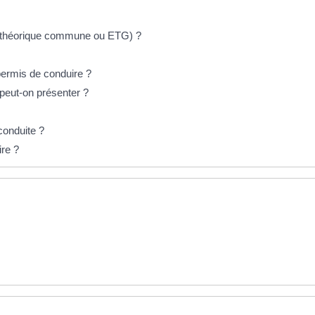
e théorique commune ou ETG) ?
permis de conduire ?
 peut-on présenter ?
 conduite ?
re ?