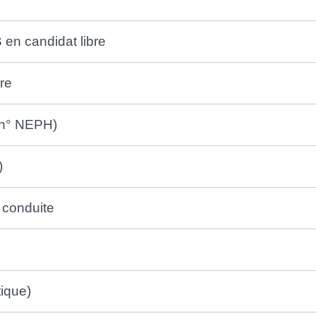
B en candidat libre
re
 (n° NEPH)
)
a conduite
ique)