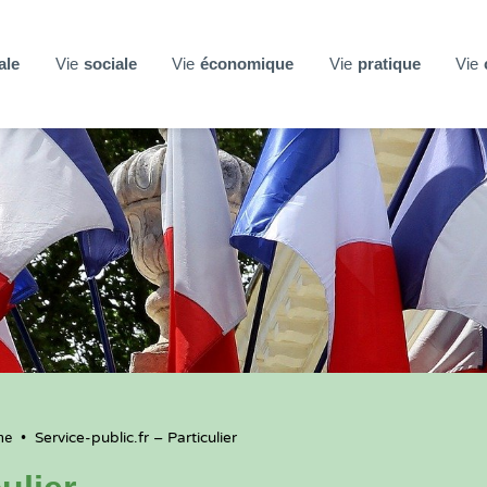
ale
Vie
sociale
Vie
économique
Vie
pratique
Vie
ne
•
Service-public.fr – Particulier