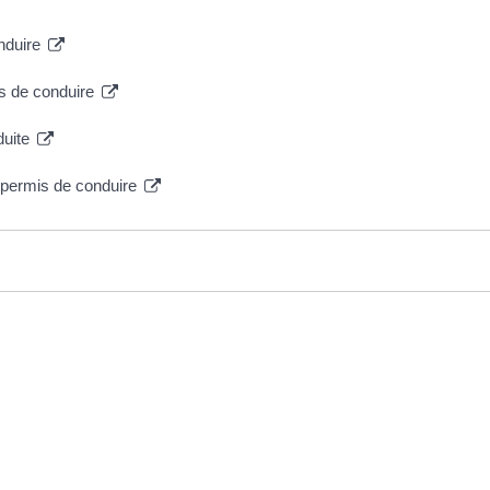
onduire
is de conduire
duite
u permis de conduire