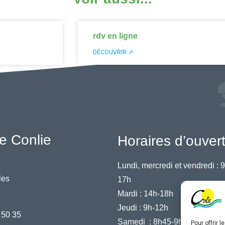
rdv en ligne
DÉCOUVRIR ↗
e Conlie
Horaires d’ouver
Lundi, mercredi et vendredi :
9
les
17h
Mardi :
14h-18h
Jeudi :
9h-12h
 50 35
Samedi :
8h45-9h45
Pour offrir 