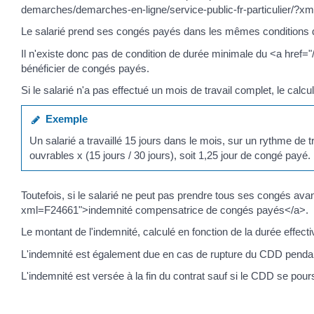
demarches/demarches-en-ligne/service-public-fr-particulier/?x
Le salarié prend ses congés payés dans les mêmes conditions q
Il n'existe donc pas de condition de durée minimale du <a href
bénéficier de congés payés.
Si le salarié n'a pas effectué un mois de travail complet, le cal
Exemple
Un salarié a travaillé 15 jours dans le mois, sur un rythme de t
ouvrables x (15 jours / 30 jours), soit 1,25 jour de congé payé.
Toutefois, si le salarié ne peut pas prendre tous ses congés ava
xml=F24661">indemnité compensatrice de congés payés</a>.
Le montant de l'indemnité, calculé en fonction de la durée effe
L'indemnité est également due en cas de rupture du CDD pendant
L'indemnité est versée à la fin du contrat sauf si le CDD se pour