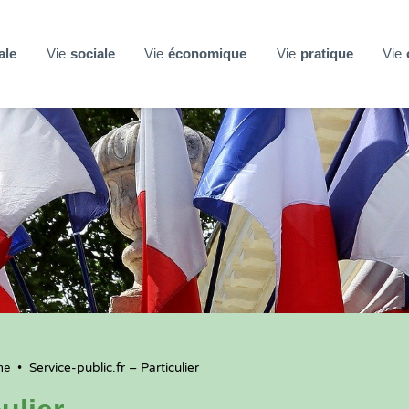
ale
Vie
sociale
Vie
économique
Vie
pratique
Vie
ne
•
Service-public.fr – Particulier