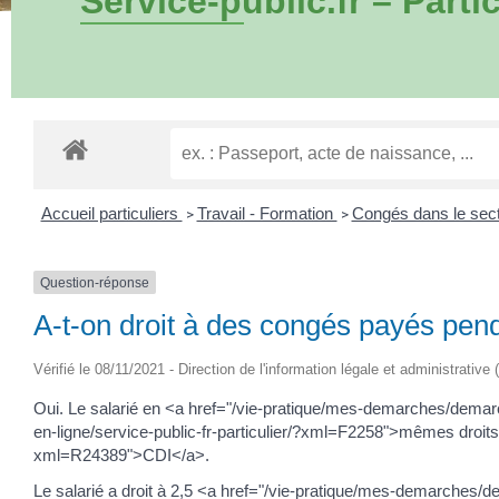
Service-public.fr – Partic
Accueil particuliers
Travail - Formation
Congés dans le sect
>
>
Question-réponse
A-t-on droit à des congés payés pe
Vérifié le 08/11/2021 - Direction de l'information légale et administrative 
Oui. Le salarié en <a href="/vie-pratique/mes-demarches/dema
en-ligne/service-public-fr-particulier/?xml=F2258">mêmes droit
xml=R24389">CDI</a>.
Le salarié a droit à 2,5 <a href="/vie-pratique/mes-demarches/d