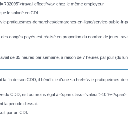
ml=R32095">travail effectif</a> chez le même employeur.
ue le salarié en CDI.
="/vie-pratique/mes-demarches/demarches-en-ligne/service-public-fr-
cul des congés payés est réalisé en proportion du nombre de jours trava
ravail de 35 heures par semaine, à raison de 7 heures par jour (du lundi
nt la fin de son CDD, il bénéficie d'une <a href="/vie-pratique/mes-de
ctive du CDD, est au moins égal à <span class="valeur">10 %</span> de
 la période d'essai.
suit par un CDI.