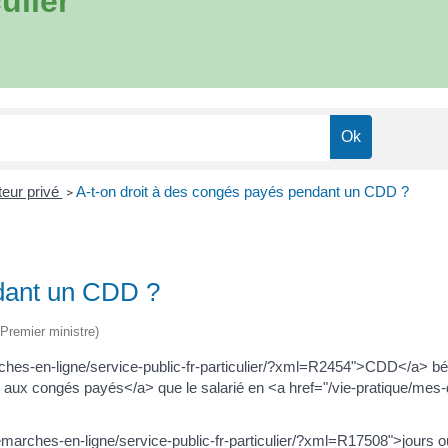
ulier
eur privé
A-t-on droit à des congés payés pendant un CDD ?
>
ndant un CDD ?
(Premier ministre)
rches-en-ligne/service-public-fr-particulier/?xml=R2454">CDD</a> b
s aux congés payés</a> que le salarié en <a href="/vie-pratique/mes-
emarches-en-ligne/service-public-fr-particulier/?xml=R17508">jours 