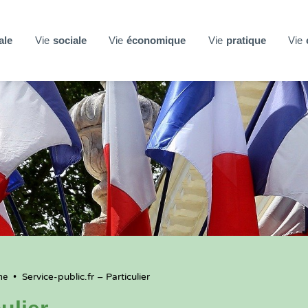
ale
Vie
sociale
Vie
économique
Vie
pratique
Vie
ne
•
Service-public.fr – Particulier