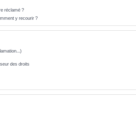
tre réclamé ?
omment y recourir ?
lamation...)
nseur des droits