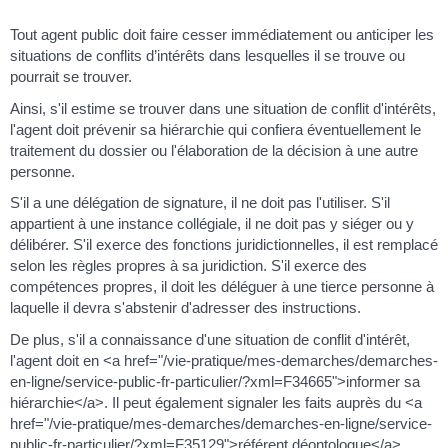
Tout agent public doit faire cesser immédiatement ou anticiper les
situations de conflits d’intérêts dans lesquelles il se trouve ou
pourrait se trouver.
Ainsi, s'il estime se trouver dans une situation de conflit d'intérêts,
l'agent doit prévenir sa hiérarchie qui confiera éventuellement le
traitement du dossier ou l'élaboration de la décision à une autre
personne.
S'il a une délégation de signature, il ne doit pas l'utiliser. S'il
appartient à une instance collégiale, il ne doit pas y siéger ou y
délibérer. S'il exerce des fonctions juridictionnelles, il est remplacé
selon les règles propres à sa juridiction. S'il exerce des
compétences propres, il doit les déléguer à une tierce personne à
laquelle il devra s'abstenir d'adresser des instructions.
De plus, s'il a connaissance d'une situation de conflit d'intérêt,
l'agent doit en <a href="/vie-pratique/mes-demarches/demarches-
en-ligne/service-public-fr-particulier/?xml=F34665">informer sa
hiérarchie</a>. Il peut également signaler les faits auprès du <a
href="/vie-pratique/mes-demarches/demarches-en-ligne/service-
public-fr-particulier/?xml=F35129">référent déontologue</a>.