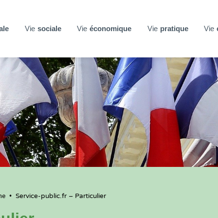
ale
Vie
sociale
Vie
économique
Vie
pratique
Vie
ne
•
Service-public.fr – Particulier