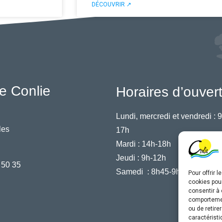
DÉCOUVRIR ↗
e Conlie
Horaires d’ouver
Lundi, mercredi et vendredi :
9
les
17h
Mardi :
14h-18h
Jeudi :
9h-12h
 50 35
Samedi :
8h45-9h45
Pour offrir 
cookies pour
consentir à 
comportement
ou de retire
caractéristi