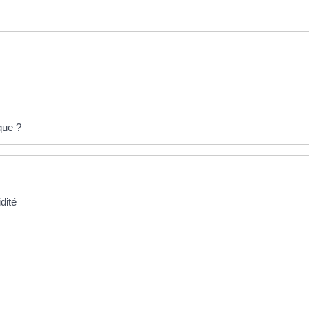
que ?
dité