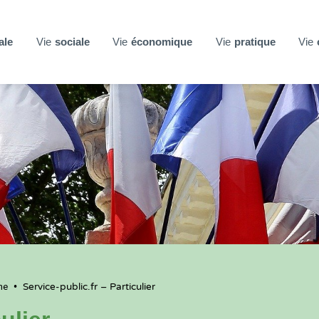
ale
Vie
sociale
Vie
économique
Vie
pratique
Vie
ne
•
Service-public.fr – Particulier