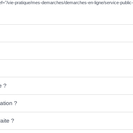
 href="/vie-pratique/mes-demarches/demarches-en-ligne/service-public-f
e ?
cation ?
raite ?