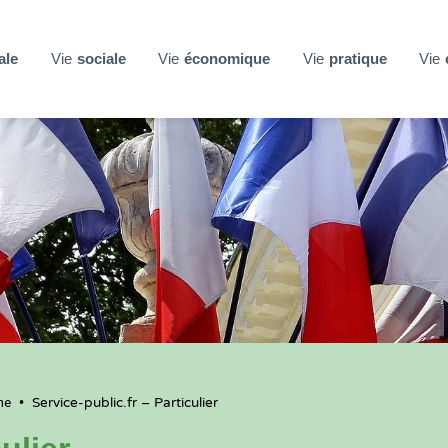
ale
Vie
sociale
Vie
économique
Vie
pratique
Vie
ne
•
Service-public.fr – Particulier