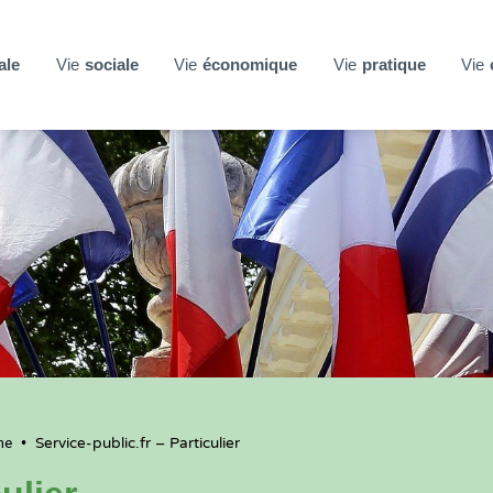
ale
Vie
sociale
Vie
économique
Vie
pratique
Vie
ne
•
Service-public.fr – Particulier