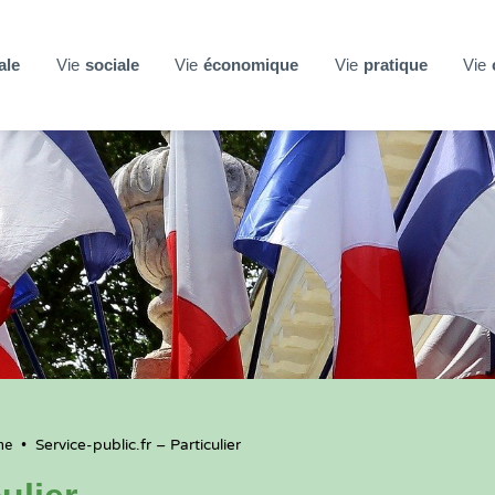
ale
Vie
sociale
Vie
économique
Vie
pratique
Vie
ne
•
Service-public.fr – Particulier