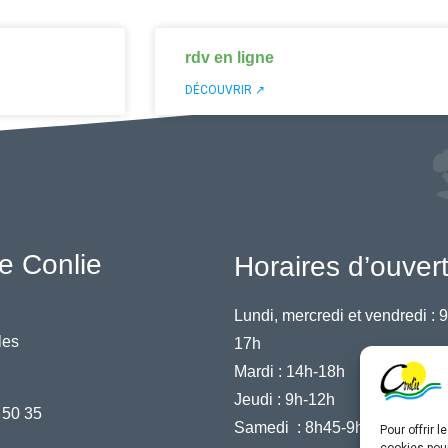
rdv en ligne
DÉCOUVRIR ↗
e Conlie
Horaires d’ouver
Lundi, mercredi et vendredi :
9
les
17h
Mardi :
14h-18h
Jeudi :
9h-12h
 50 35
Samedi :
8h45-9h45
Pour offrir 