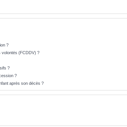
ion ?
res volontés (FCDDV) ?
sifs ?
cession ?
nfant après son décès ?