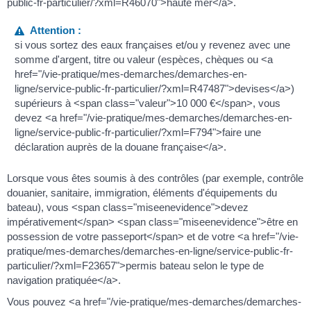
public-fr-particulier/?xml=R46070">haute mer</a>.
Attention :
si vous sortez des eaux françaises et/ou y revenez avec une
somme d'argent, titre ou valeur (espèces, chèques ou <a
href="/vie-pratique/mes-demarches/demarches-en-
ligne/service-public-fr-particulier/?xml=R47487">devises</a>)
supérieurs à <span class="valeur">10 000 €</span>, vous
devez <a href="/vie-pratique/mes-demarches/demarches-en-
ligne/service-public-fr-particulier/?xml=F794">faire une
déclaration auprès de la douane française</a>.
Lorsque vous êtes soumis à des contrôles (par exemple, contrôle
douanier, sanitaire, immigration, éléments d'équipements du
bateau), vous <span class="miseenevidence">devez
impérativement</span> <span class="miseenevidence">être en
possession de votre passeport</span> et de votre <a href="/vie-
pratique/mes-demarches/demarches-en-ligne/service-public-fr-
particulier/?xml=F23657">permis bateau selon le type de
navigation pratiquée</a>.
Vous pouvez <a href="/vie-pratique/mes-demarches/demarches-