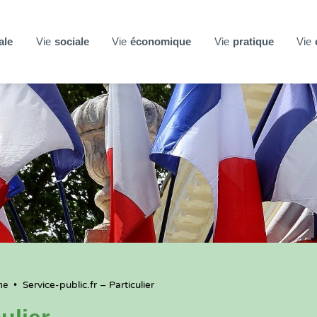
ale
Vie
sociale
Vie
économique
Vie
pratique
Vie
ne
•
Service-public.fr – Particulier