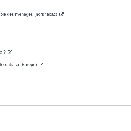
emble des ménages (hors tabac)
re ?
fférents (en Europe)