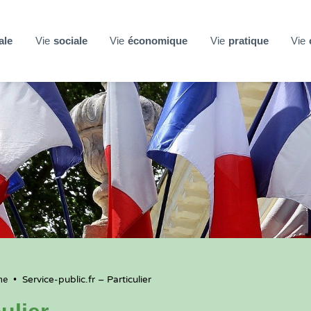
ale
Vie
sociale
Vie
économique
Vie
pratique
Vie
ne
•
Service-public.fr – Particulier