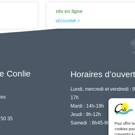
rdv en ligne
DÉCOUVRIR ↗
e Conlie
Horaires d’ouver
Lundi, mercredi et vendredi :
9
les
17h
Mardi :
14h-18h
Jeudi :
9h-12h
 50 35
Samedi :
8h45-9h45
Pour offrir 
cookies pour
consentir à 