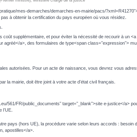
 (Premier ministre), Ministère chargé de la justice
="/vie-pratique/mes-demarches/demarches-en-mairie/pacs/?xml=R41270
 pas à obtenir la certification du pays européen où vous résidez.
s.
 coût supplémentaire, et pour éviter la nécessité de recourir à un <a
agréé</a>, des formulaires de type<span class="expression"> multi
les autorisées. Pour un acte de naissance, vous devrez vous adressez
 la mairie, doit être joint à votre acte d'état civil français.
pa.eu/561/FR/public_documents" target="_blank">site e-justice</a> pou
 l'UE.
tre pays (hors UE), la procédure varie selon leurs accords : besoin 
 apostilles</a>.