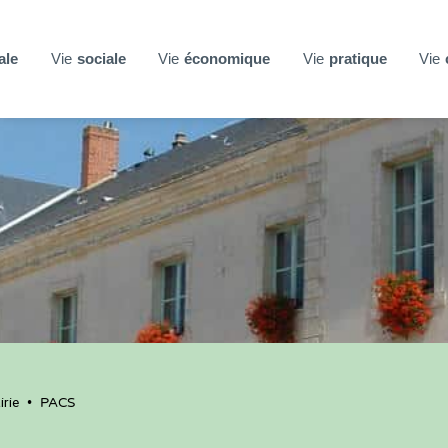
ale
Vie
sociale
Vie
économique
Vie
pratique
Vie
rie
•
PACS