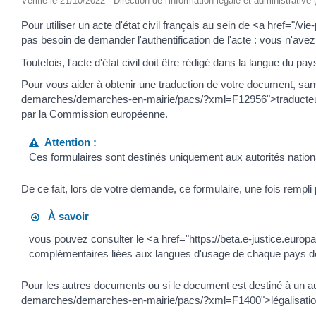
Vérifié le 21/10/2022 - Direction de l'information légale et administrative
Pour utiliser un acte d'état civil français au sein de <a href
pas besoin de demander l'authentification de l'acte : vous n'avez
Toutefois, l'acte d'état civil doit être rédigé dans la langue du pay
Pour vous aider à obtenir une traduction de votre document, sans
demarches/demarches-en-mairie/pacs/?xml=F12956">traducteur 
par la Commission européenne.
Attention :
Ces formulaires sont destinés uniquement aux autorités nationa
De ce fait, lors de votre demande, ce formulaire, une fois rempli par
À savoir
vous pouvez consulter le <a href="https://beta.e-justice.euro
complémentaires liées aux langues d'usage de chaque pays de
Pour les autres documents ou si le document est destiné à un au
demarches/demarches-en-mairie/pacs/?xml=F1400">légalisation,