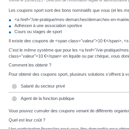
Vérifié le 20/09/2021 - Direction de l'information légale et administrative
Les coupons sport sont des bons nominatifs que vous (et les me
<a href="/vie-pratique/mes-demarches/demarches-en-mairi
Adhésion à une association sportive
Cours ou stages de sport
Il existe des coupons de <span class="valeur">10 €</span>, <
C'est le même système que pour les <a href="/vie-pratique/
class="valeur">10 €</span> en liquide ou par chèque, vous do
Comment les obtenir ?
Pour obtenir des coupons sport, plusieurs solutions s'offrent à vo
Salarié du secteur privé
Agent de la fonction publique
Vous pouvez cumuler des coupons venant de différents organi
Quel est leur coût ?
Une participation financière peut vous être demandée pour obtenir