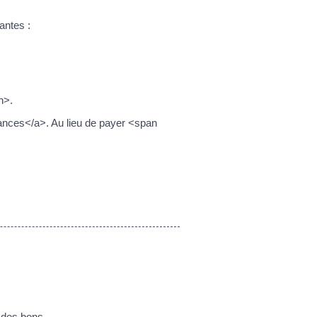
antes :
n>.
nces</a>. Au lieu de payer <span
r des bons.