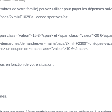
 (Premier ministre)
mbres de votre famille) pouvez utiliser pour payer les dépenses suiv
e/pacs/?xml=F1029">Licence sportive</a>
span class="valeur">15 €</span> et <span class="valeur">20 €</spa
mes-demarches/demarches-en-mairie/pacs/?xml=F2309">chèques-vaca
nnez un coupon de <span class="valeur">10 €</span>.
us en fonction de votre situation :
smes.
 ces coupons. Votre participation sera toujours inférieure à la valeu