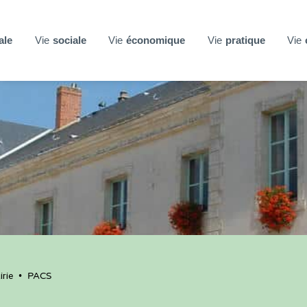
ale
Vie
sociale
Vie
économique
Vie
pratique
Vie
rie
•
PACS