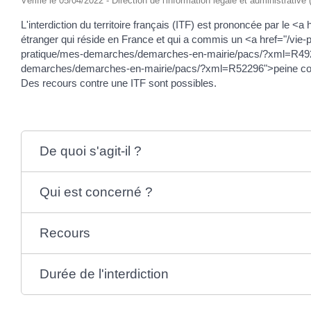
Vérifié le 05/04/2022 - Direction de l'information légale et administrative
L'interdiction du territoire français (ITF) est prononcée par 
étranger qui réside en France et qui a commis un <a href="/v
pratique/mes-demarches/demarches-en-mairie/pacs/?xml=R49229"
demarches/demarches-en-mairie/pacs/?xml=R52296">peine compl
Des recours contre une ITF sont possibles.
De quoi s'agit-il ?
Qui est concerné ?
Recours
Durée de l'interdiction