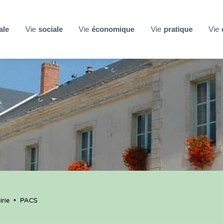
ale
Vie
sociale
Vie
économique
Vie
pratique
Vie
rie
•
PACS