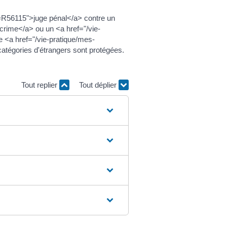
ml=R56115">juge pénal</a> contre un
rime</a> ou un <a href="/vie-
<a href="/vie-pratique/mes-
égories d'étrangers sont protégées.
Tout replier
Tout déplier