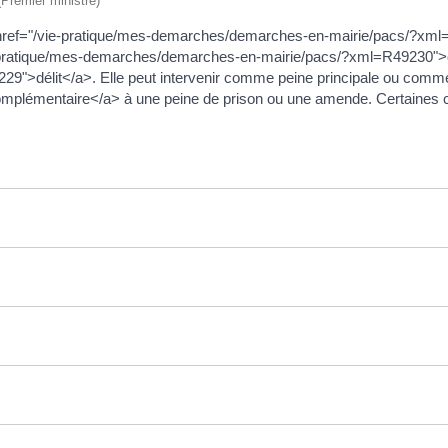
 (Premier ministre)
le <a href="/vie-pratique/mes-demarches/demarches-en-mairie/pacs/?x
ie-pratique/mes-demarches/demarches-en-mairie/pacs/?xml=R49230">c
>délit</a>. Elle peut intervenir comme peine principale ou comme 
émentaire</a> à une peine de prison ou une amende. Certaines cat